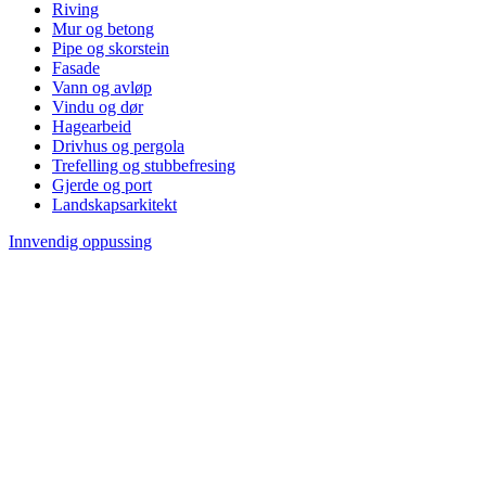
Riving
Mur og betong
Pipe og skorstein
Fasade
Vann og avløp
Vindu og dør
Hagearbeid
Drivhus og pergola
Trefelling og stubbefresing
Gjerde og port
Landskapsarkitekt
Innvendig oppussing