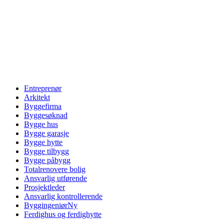
Entreprenør
Arkitekt
Byggefirma
Byggesøknad
Bygge hus
Bygge garasje
Bygge hytte
Bygge tilbygg
Bygge påbygg
Totalrenovere bolig
Ansvarlig utførende
Prosjektleder
Ansvarlig kontrollerende
Byggingeniør
Ny
Ferdighus og ferdighytte