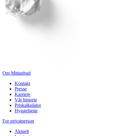
Om Mittanbud
Kontakt
Presse
Karriere
Vår historie
Priskalkulator
Hyggeligste
For privatperson
Aktuelt