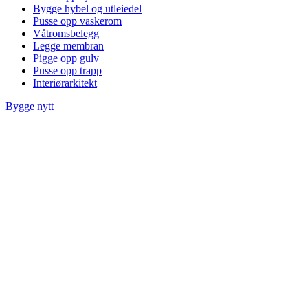
Bygge hybel og utleiedel
Pusse opp vaskerom
Våtromsbelegg
Legge membran
Pigge opp gulv
Pusse opp trapp
Interiørarkitekt
Bygge nytt