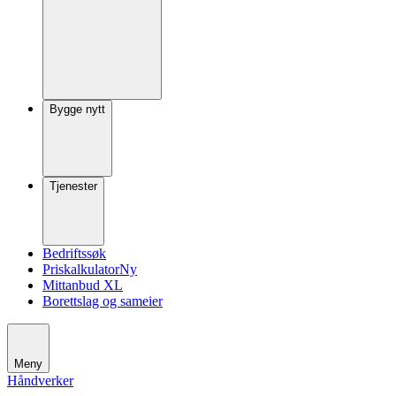
Bygge nytt
Tjenester
Bedriftssøk
Priskalkulator
Ny
Mittanbud XL
Borettslag og sameier
Meny
Håndverker