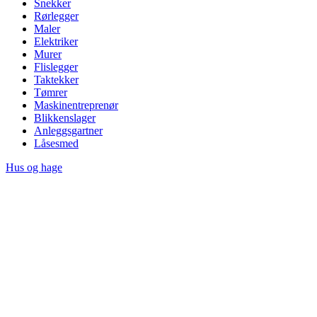
Snekker
Rørlegger
Maler
Elektriker
Murer
Flislegger
Taktekker
Tømrer
Maskinentreprenør
Blikkenslager
Anleggsgartner
Låsesmed
Hus og hage