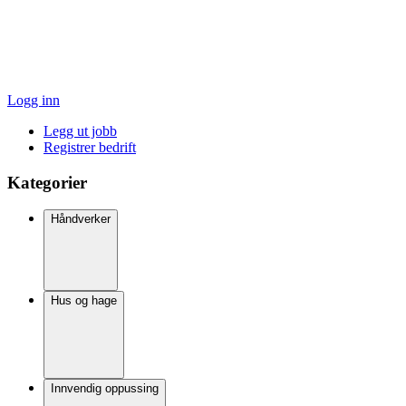
Logg inn
Legg ut jobb
Registrer bedrift
Kategorier
Håndverker
Hus og hage
Innvendig oppussing