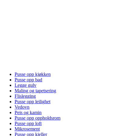
Pusse opp kjøkken
Pusse opp bad
Legge gulv
Maling og tapetsering
Flislegging
Pusse opp leilighet
Vedovn
Peis og kamin
Pusse opp oppholdsrom
Pusse opp loft
Mikrosement
Pusse opp kjeller