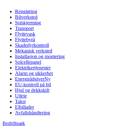
Rengjøring
Bilverksted
Solskjerming
Transport
Flyttevask
Flyttebyrå
Skadedyrkontroll
Mekanisk verksted
Installasjon og montering
Solcellepanel
Elektrikertjenester
Alarm og sikkerhet
Energirådgiver
Ny
EU-kontroll på bil
Hjul og dekkskift
Utleie
Takst
Elbillader
Avfallshåndtering
Bedriftssøk