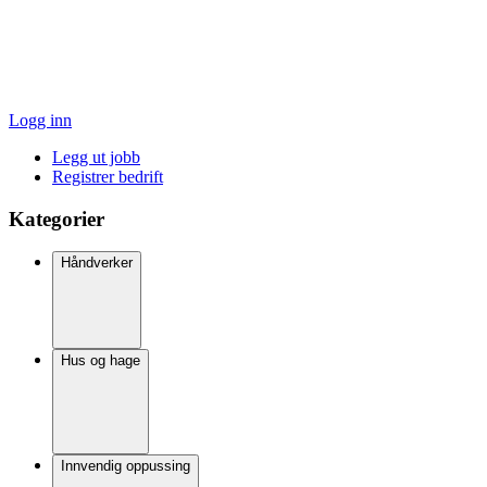
Logg inn
Legg ut jobb
Registrer bedrift
Kategorier
Håndverker
Hus og hage
Innvendig oppussing