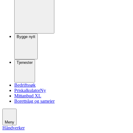
Bygge nytt
Tjenester
Bedriftssøk
Priskalkulator
Ny
Mittanbud XL
Borettslag og sameier
Meny
Håndverker