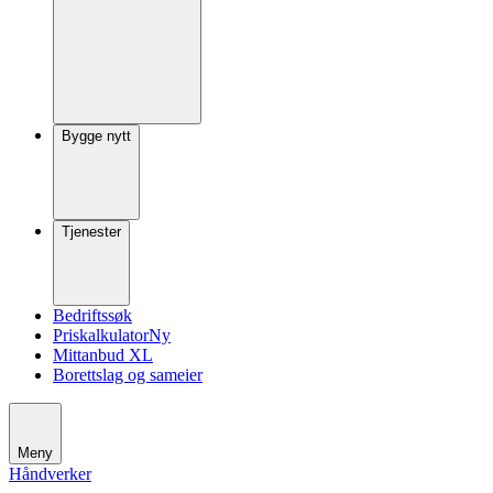
Bygge nytt
Tjenester
Bedriftssøk
Priskalkulator
Ny
Mittanbud XL
Borettslag og sameier
Meny
Håndverker