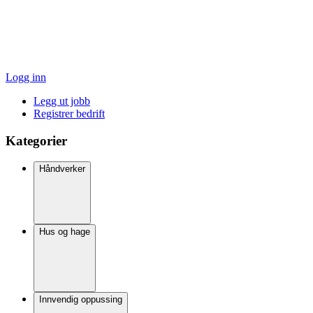
Logg inn
Legg ut jobb
Registrer bedrift
Kategorier
Håndverker
Hus og hage
Innvendig oppussing