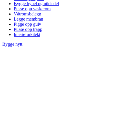
Bygge hybel og utleiedel
Pusse opp vaskerom
Våtromsbelegg
Legge membran
Pigge opp gulv
Pusse opp trapp
Interiørarkitekt
Bygge nytt