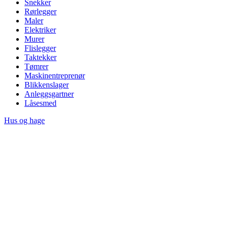
Snekker
Rørlegger
Maler
Elektriker
Murer
Flislegger
Taktekker
Tømrer
Maskinentreprenør
Blikkenslager
Anleggsgartner
Låsesmed
Hus og hage