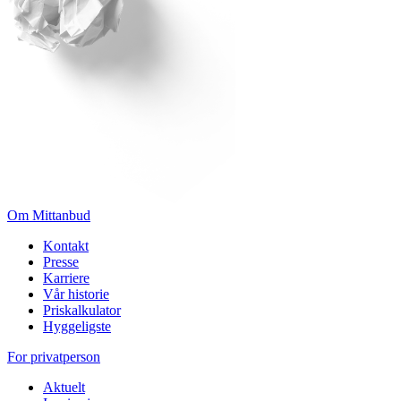
Om Mittanbud
Kontakt
Presse
Karriere
Vår historie
Priskalkulator
Hyggeligste
For privatperson
Aktuelt