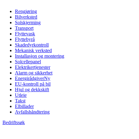
Rengjøring
Bilverksted
Solskjerming
Transport
Flyttevask
Flyttebyrå
Skadedyrkontroll
Mekanisk verksted
Installasjon og montering
Solcellepanel
Elektrikertjenester
Alarm og sikkerhet
Energirådgiver
Ny
EU-kontroll på bil
Hjul og dekkskift
Utleie
Takst
Elbillader
Avfallshåndtering
Bedriftssøk