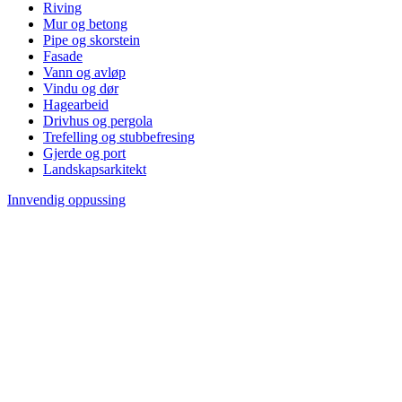
Riving
Mur og betong
Pipe og skorstein
Fasade
Vann og avløp
Vindu og dør
Hagearbeid
Drivhus og pergola
Trefelling og stubbefresing
Gjerde og port
Landskapsarkitekt
Innvendig oppussing