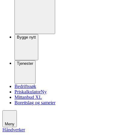
Bygge nytt
Tjenester
Bedriftssøk
Priskalkulator
Ny
Mittanbud XL
Borettslag og sameier
Meny
Håndverker