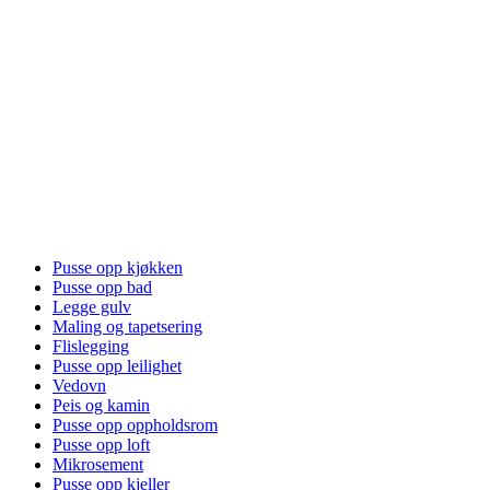
Pusse opp kjøkken
Pusse opp bad
Legge gulv
Maling og tapetsering
Flislegging
Pusse opp leilighet
Vedovn
Peis og kamin
Pusse opp oppholdsrom
Pusse opp loft
Mikrosement
Pusse opp kjeller