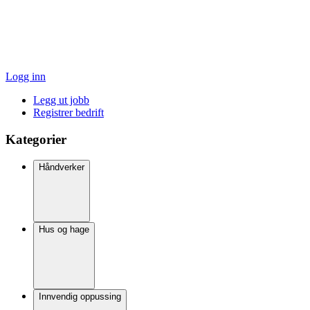
Logg inn
Legg ut jobb
Registrer bedrift
Kategorier
Håndverker
Hus og hage
Innvendig oppussing