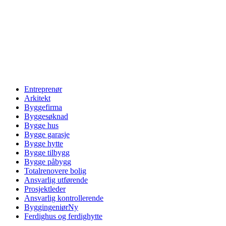
Entreprenør
Arkitekt
Byggefirma
Byggesøknad
Bygge hus
Bygge garasje
Bygge hytte
Bygge tilbygg
Bygge påbygg
Totalrenovere bolig
Ansvarlig utførende
Prosjektleder
Ansvarlig kontrollerende
Byggingeniør
Ny
Ferdighus og ferdighytte