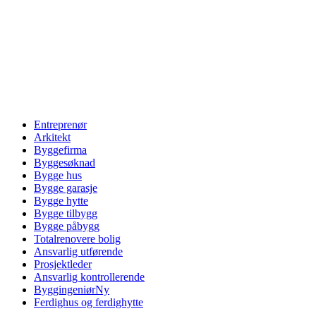
Entreprenør
Arkitekt
Byggefirma
Byggesøknad
Bygge hus
Bygge garasje
Bygge hytte
Bygge tilbygg
Bygge påbygg
Totalrenovere bolig
Ansvarlig utførende
Prosjektleder
Ansvarlig kontrollerende
Byggingeniør
Ny
Ferdighus og ferdighytte