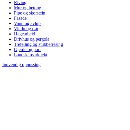
Riving
Mur og betong
Pipe og skorstein
Fasade
Vann og avløp
Vindu og dør
Hagearbeid
Drivhus og pergola
Trefelling og stubbefresing
Gjerde og port
Landskapsarkitekt
Innvendig oppussing