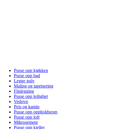
Pusse opp kjøkken
Pusse opp bad
Legge gulv
Maling og tapetsering
Flislegging
Pusse opp leilighet
Vedovn
Peis og kamin
Pusse opp oppholdsrom
Pusse opp loft
Mikrosement
Pusse opp kjeller