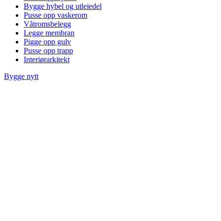
Bygge hybel og utleiedel
Pusse opp vaskerom
Våtromsbelegg
Legge membran
Pigge opp gulv
Pusse opp trapp
Interiørarkitekt
Bygge nytt