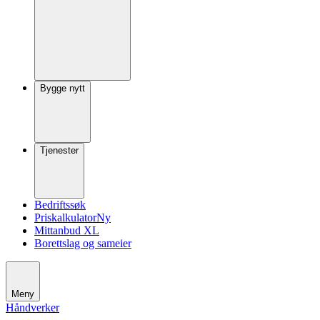
Bygge nytt
Tjenester
Bedriftssøk
Priskalkulator
Ny
Mittanbud XL
Borettslag og sameier
Meny
Håndverker