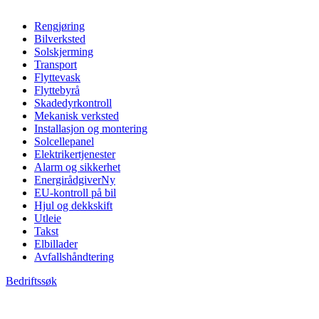
Rengjøring
Bilverksted
Solskjerming
Transport
Flyttevask
Flyttebyrå
Skadedyrkontroll
Mekanisk verksted
Installasjon og montering
Solcellepanel
Elektrikertjenester
Alarm og sikkerhet
Energirådgiver
Ny
EU-kontroll på bil
Hjul og dekkskift
Utleie
Takst
Elbillader
Avfallshåndtering
Bedriftssøk