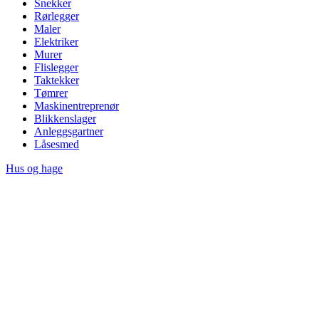
Snekker
Rørlegger
Maler
Elektriker
Murer
Flislegger
Taktekker
Tømrer
Maskinentreprenør
Blikkenslager
Anleggsgartner
Låsesmed
Hus og hage