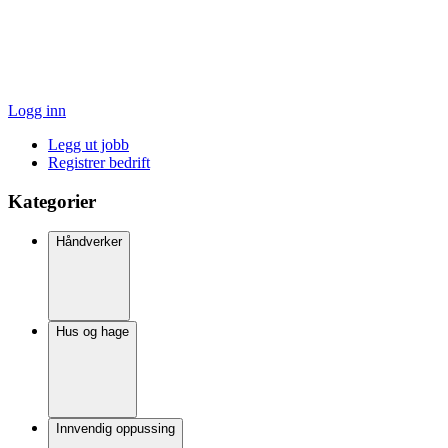
Logg inn
Legg ut jobb
Registrer bedrift
Kategorier
Håndverker
Hus og hage
Innvendig oppussing