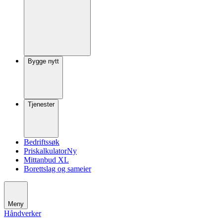
Bygge nytt
Tjenester
Bedriftssøk
Priskalkulator
Ny
Mittanbud XL
Borettslag og sameier
Meny
Håndverker