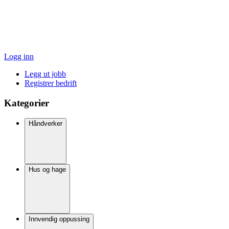
Logg inn
Legg ut jobb
Registrer bedrift
Kategorier
Håndverker
Hus og hage
Innvendig oppussing