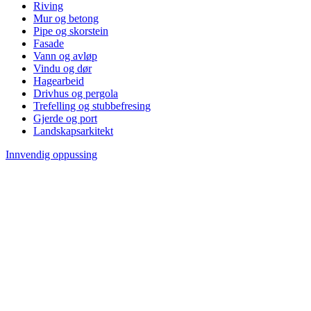
Riving
Mur og betong
Pipe og skorstein
Fasade
Vann og avløp
Vindu og dør
Hagearbeid
Drivhus og pergola
Trefelling og stubbefresing
Gjerde og port
Landskapsarkitekt
Innvendig oppussing