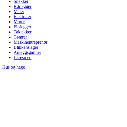
Snekker
Rørlegger
Maler
Elektriker
Murer
Flislegger
Taktekker
Tømrer
Maskinentreprenør
Blikkenslager
Anleggsgartner
Låsesmed
Hus og hage