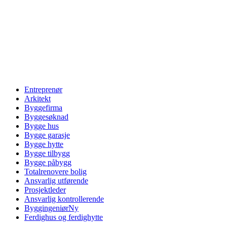
Entreprenør
Arkitekt
Byggefirma
Byggesøknad
Bygge hus
Bygge garasje
Bygge hytte
Bygge tilbygg
Bygge påbygg
Totalrenovere bolig
Ansvarlig utførende
Prosjektleder
Ansvarlig kontrollerende
Byggingeniør
Ny
Ferdighus og ferdighytte