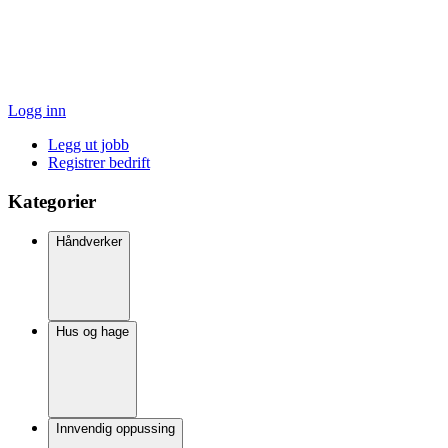
Logg inn
Legg ut jobb
Registrer bedrift
Kategorier
Håndverker
Hus og hage
Innvendig oppussing