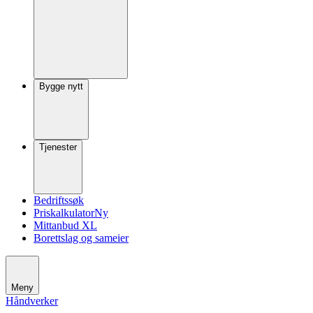
Bygge nytt
Tjenester
Bedriftssøk
Priskalkulator
Ny
Mittanbud XL
Borettslag og sameier
Meny
Håndverker