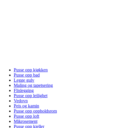
Pusse opp kjøkken
Pusse opp bad
Legge gulv
Maling og tapetsering
Flislegging
Pusse opp leilighet
Vedovn
Peis og kamin
Pusse opp oppholdsrom
Pusse opp loft
Mikrosement
Pusse opp kjeller