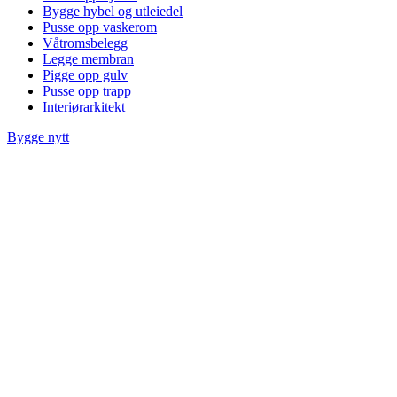
Bygge hybel og utleiedel
Pusse opp vaskerom
Våtromsbelegg
Legge membran
Pigge opp gulv
Pusse opp trapp
Interiørarkitekt
Bygge nytt