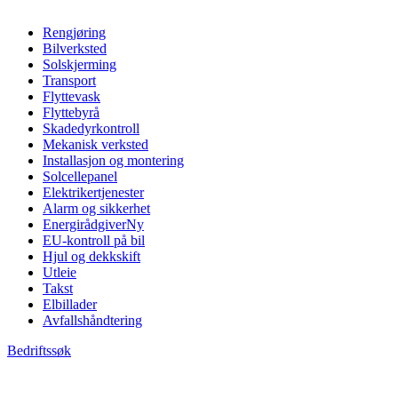
Rengjøring
Bilverksted
Solskjerming
Transport
Flyttevask
Flyttebyrå
Skadedyrkontroll
Mekanisk verksted
Installasjon og montering
Solcellepanel
Elektrikertjenester
Alarm og sikkerhet
Energirådgiver
Ny
EU-kontroll på bil
Hjul og dekkskift
Utleie
Takst
Elbillader
Avfallshåndtering
Bedriftssøk