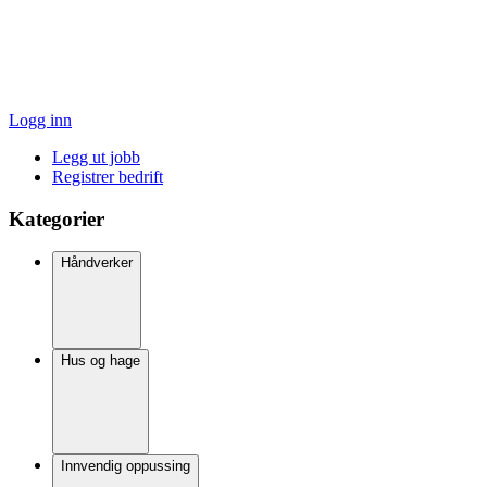
Logg inn
Legg ut jobb
Registrer bedrift
Kategorier
Håndverker
Hus og hage
Innvendig oppussing