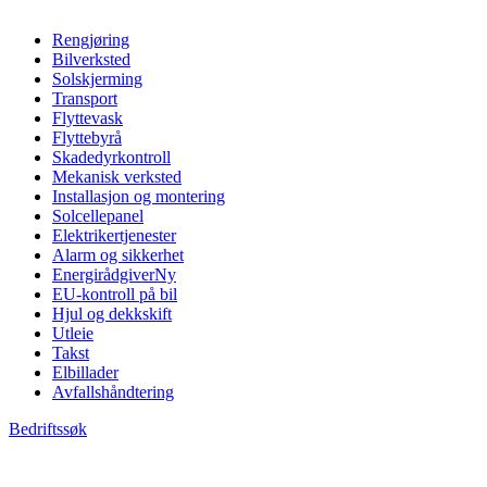
Rengjøring
Bilverksted
Solskjerming
Transport
Flyttevask
Flyttebyrå
Skadedyrkontroll
Mekanisk verksted
Installasjon og montering
Solcellepanel
Elektrikertjenester
Alarm og sikkerhet
Energirådgiver
Ny
EU-kontroll på bil
Hjul og dekkskift
Utleie
Takst
Elbillader
Avfallshåndtering
Bedriftssøk