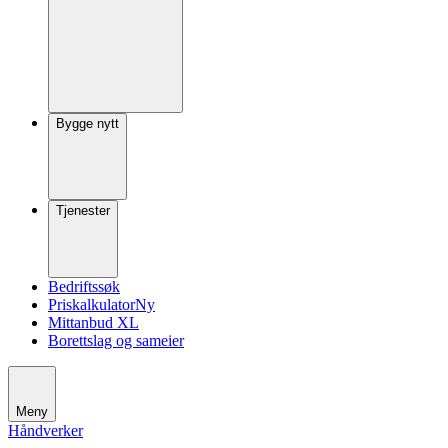
Bygge nytt
Tjenester
Bedriftssøk
Priskalkulator
Ny
Mittanbud XL
Borettslag og sameier
Meny
Håndverker