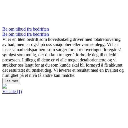
Be om tilbud fra bedriften
Be om tilbud fra bedriften
Vi er en liten bedrift som hovedsakelig driver med totalrenovering
av bad, men tar også på oss småjobber eller varmeanlegg. Vi har
faste samarbeidspartnere som sørger for at renoveringen foregår så
sømløst som mulig, der du kun trenger å forholde deg til et ledd i
prosessen. I tillegg til dette er vi alle meget detaljorienterte og vi
strekker oss langt for at du som kunde skal bli fornøyd å få akkurat
det resultatet du ønsket deg. Vi leverer et resultat med en kvalitet og
hurtighet på et nivå få andre kan matche.
Les mer
Vis alle (1)