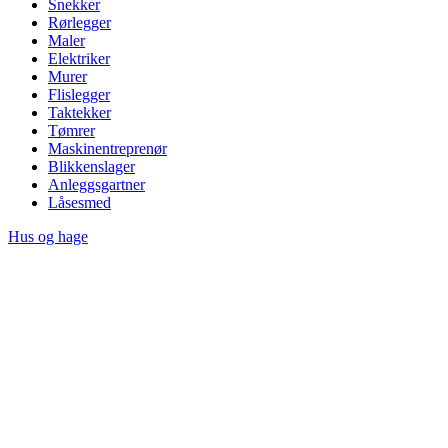
Snekker
Rørlegger
Maler
Elektriker
Murer
Flislegger
Taktekker
Tømrer
Maskinentreprenør
Blikkenslager
Anleggsgartner
Låsesmed
Hus og hage