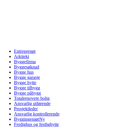
Entreprenør
Arkitekt
Byggefirma
Byggesøknad
Bygge hus
Bygge garasje
Bygge hytte
Bygge tilbygg
Bygge påbygg
Totalrenovere bolig
Ansvarlig utførende
Prosjektleder
Ansvarlig kontrollerende
Byggingeniør
Ny
Ferdighus og ferdighytte