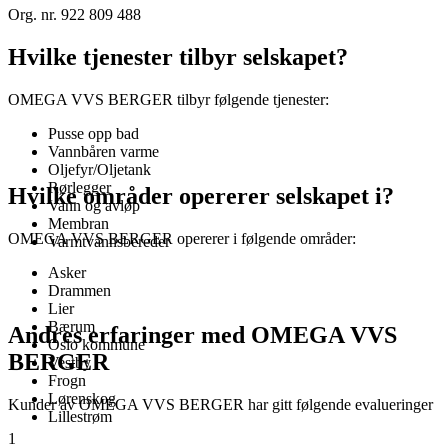
Org. nr. 922 809 488
Hvilke tjenester tilbyr selskapet?
OMEGA VVS BERGER tilbyr følgende tjenester:
Pusse opp bad
Vannbåren varme
Oljefyr/Oljetank
Rørlegger
Hvilke områder opererer selskapet i?
Vann og avløp
Membran
OMEGA VVS BERGER opererer i følgende områder:
Varmtvannsbereder
Asker
Drammen
Lier
Bærum
Andres erfaringer med OMEGA VVS
Oslo kommune
BERGER
Vestby
Frogn
Lørenskog
Kunder av OMEGA VVS BERGER har gitt følgende evalueringer
Lillestrøm
1