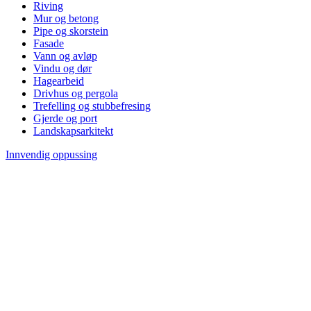
Riving
Mur og betong
Pipe og skorstein
Fasade
Vann og avløp
Vindu og dør
Hagearbeid
Drivhus og pergola
Trefelling og stubbefresing
Gjerde og port
Landskapsarkitekt
Innvendig oppussing