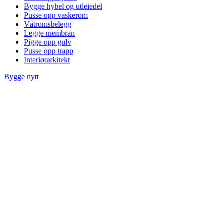
Bygge hybel og utleiedel
Pusse opp vaskerom
Våtromsbelegg
Legge membran
Pigge opp gulv
Pusse opp trapp
Interiørarkitekt
Bygge nytt