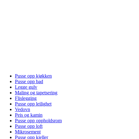
Pusse opp kjøkken
Pusse opp bad
Legge gulv
Maling og tapetsering
Flislegging
Pusse opp leilighet
Vedovn
Peis og kamin
Pusse opp oppholdsrom
Pusse opp loft
Mikrosement
Pusse opp kjeller