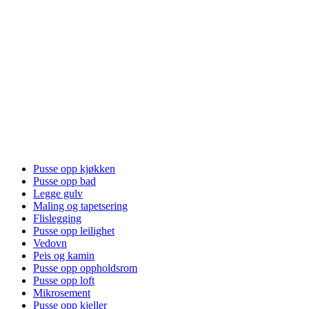
Pusse opp kjøkken
Pusse opp bad
Legge gulv
Maling og tapetsering
Flislegging
Pusse opp leilighet
Vedovn
Peis og kamin
Pusse opp oppholdsrom
Pusse opp loft
Mikrosement
Pusse opp kjeller