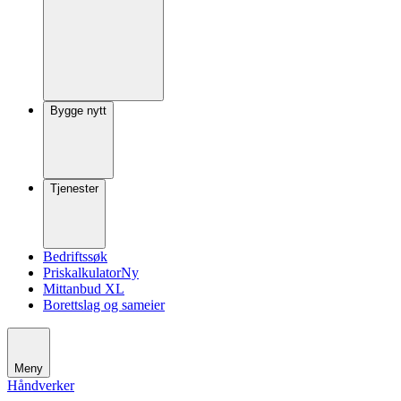
Bygge nytt
Tjenester
Bedriftssøk
Priskalkulator
Ny
Mittanbud XL
Borettslag og sameier
Meny
Håndverker