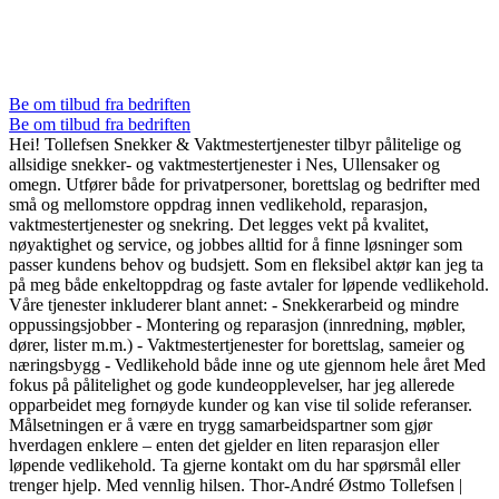
Be om tilbud fra bedriften
Be om tilbud fra bedriften
Hei! Tollefsen Snekker & Vaktmestertjenester tilbyr pålitelige og
allsidige snekker- og vaktmestertjenester i Nes, Ullensaker og
omegn. Utfører både for privatpersoner, borettslag og bedrifter med
små og mellomstore oppdrag innen vedlikehold, reparasjon,
vaktmestertjenester og snekring. Det legges vekt på kvalitet,
nøyaktighet og service, og jobbes alltid for å finne løsninger som
passer kundens behov og budsjett. Som en fleksibel aktør kan jeg ta
på meg både enkeltoppdrag og faste avtaler for løpende vedlikehold.
Våre tjenester inkluderer blant annet: - Snekkerarbeid og mindre
oppussingsjobber - Montering og reparasjon (innredning, møbler,
dører, lister m.m.) - Vaktmestertjenester for borettslag, sameier og
næringsbygg - Vedlikehold både inne og ute gjennom hele året Med
fokus på pålitelighet og gode kundeopplevelser, har jeg allerede
opparbeidet meg fornøyde kunder og kan vise til solide referanser.
Målsetningen er å være en trygg samarbeidspartner som gjør
hverdagen enklere – enten det gjelder en liten reparasjon eller
løpende vedlikehold. Ta gjerne kontakt om du har spørsmål eller
trenger hjelp. Med vennlig hilsen. Thor-André Østmo Tollefsen |