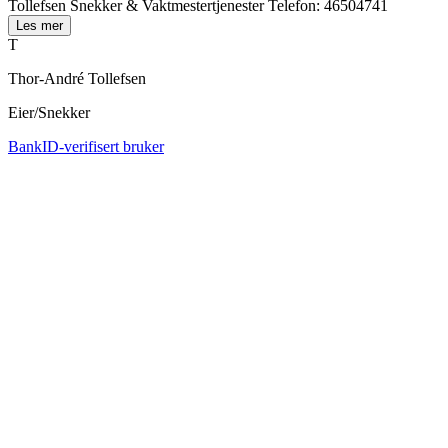
Tollefsen Snekker & Vaktmestertjenester Telefon: 46504741
Les mer
T
Thor-André Tollefsen
Eier/Snekker
BankID-verifisert bruker