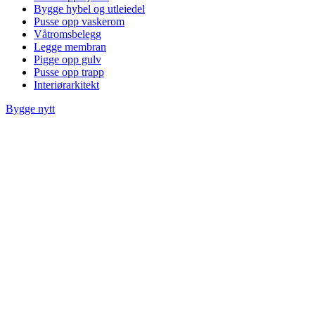
Bygge hybel og utleiedel
Pusse opp vaskerom
Våtromsbelegg
Legge membran
Pigge opp gulv
Pusse opp trapp
Interiørarkitekt
Bygge nytt