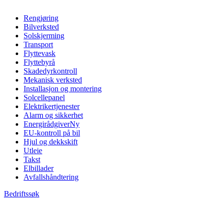
Rengjøring
Bilverksted
Solskjerming
Transport
Flyttevask
Flyttebyrå
Skadedyrkontroll
Mekanisk verksted
Installasjon og montering
Solcellepanel
Elektrikertjenester
Alarm og sikkerhet
Energirådgiver
Ny
EU-kontroll på bil
Hjul og dekkskift
Utleie
Takst
Elbillader
Avfallshåndtering
Bedriftssøk