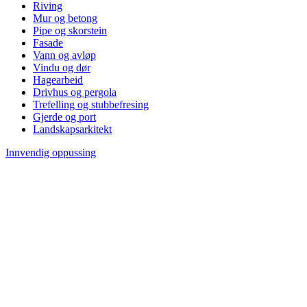
Riving
Mur og betong
Pipe og skorstein
Fasade
Vann og avløp
Vindu og dør
Hagearbeid
Drivhus og pergola
Trefelling og stubbefresing
Gjerde og port
Landskapsarkitekt
Innvendig oppussing