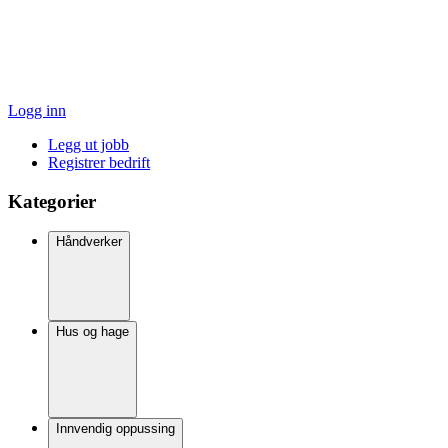
Logg inn
Legg ut jobb
Registrer bedrift
Kategorier
Håndverker
Hus og hage
Innvendig oppussing