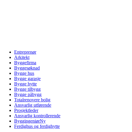
Entreprenør
Arkitekt
Byggefirma
Byggesøknad
Bygge hus
Bygge garasje
Bygge hytte
Bygge tilbygg
Bygge påbygg
Totalrenovere bolig
Ansvarlig utførende
Prosjektleder
Ansvarlig kontrollerende
Byggingeniør
Ny
Ferdighus og ferdighytte