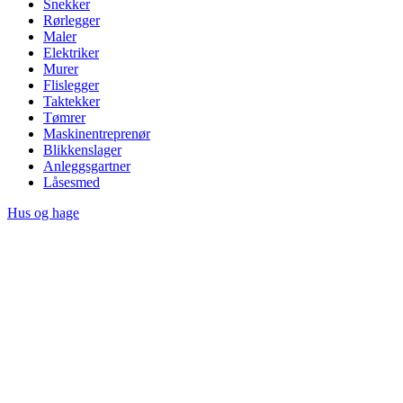
Snekker
Rørlegger
Maler
Elektriker
Murer
Flislegger
Taktekker
Tømrer
Maskinentreprenør
Blikkenslager
Anleggsgartner
Låsesmed
Hus og hage