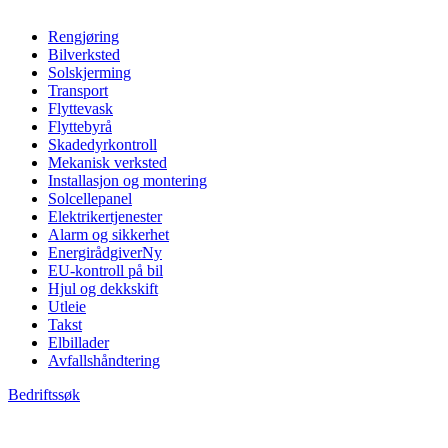
Rengjøring
Bilverksted
Solskjerming
Transport
Flyttevask
Flyttebyrå
Skadedyrkontroll
Mekanisk verksted
Installasjon og montering
Solcellepanel
Elektrikertjenester
Alarm og sikkerhet
Energirådgiver
Ny
EU-kontroll på bil
Hjul og dekkskift
Utleie
Takst
Elbillader
Avfallshåndtering
Bedriftssøk