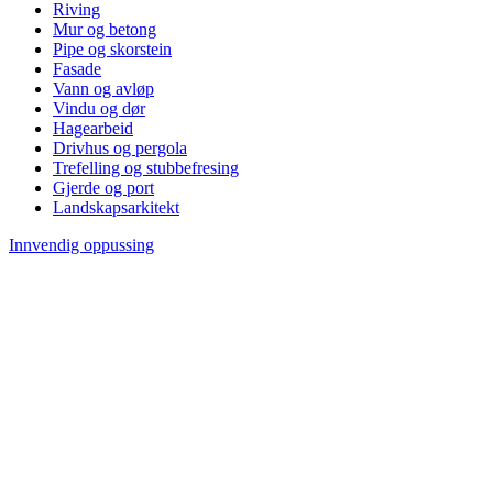
Riving
Mur og betong
Pipe og skorstein
Fasade
Vann og avløp
Vindu og dør
Hagearbeid
Drivhus og pergola
Trefelling og stubbefresing
Gjerde og port
Landskapsarkitekt
Innvendig oppussing