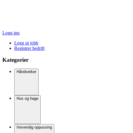
Logg inn
Legg ut jobb
Registrer bedrift
Kategorier
Håndverker
Hus og hage
Innvendig oppussing