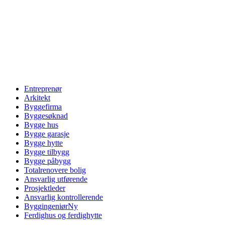
Entreprenør
Arkitekt
Byggefirma
Byggesøknad
Bygge hus
Bygge garasje
Bygge hytte
Bygge tilbygg
Bygge påbygg
Totalrenovere bolig
Ansvarlig utførende
Prosjektleder
Ansvarlig kontrollerende
Byggingeniør
Ny
Ferdighus og ferdighytte