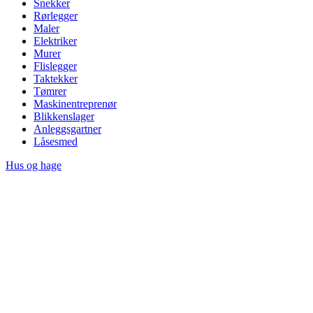
Snekker
Rørlegger
Maler
Elektriker
Murer
Flislegger
Taktekker
Tømrer
Maskinentreprenør
Blikkenslager
Anleggsgartner
Låsesmed
Hus og hage