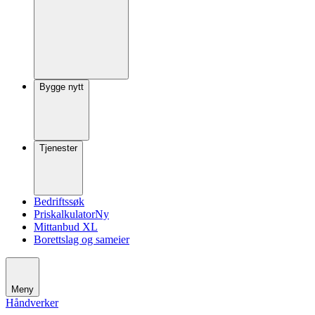
Bygge nytt
Tjenester
Bedriftssøk
Priskalkulator
Ny
Mittanbud XL
Borettslag og sameier
Meny
Håndverker