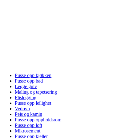
Pusse opp kjøkken
Pusse opp bad
Legge gulv
Maling og tapetsering
Flislegging
Pusse opp leilighet
Vedovn
Peis og kamin
Pusse opp oppholdsrom
Pusse opp loft
Mikrosement
Pusse opp kjeller