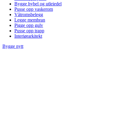
Bygge hybel og utleiedel
Pusse opp vaskerom
Våtromsbelegg
Legge membran
Pigge opp gulv
Pusse opp trapp
Interiørarkitekt
Bygge nytt