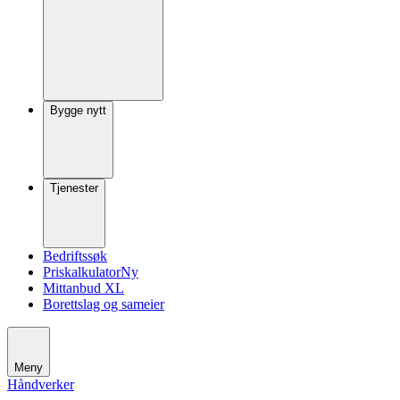
Bygge nytt
Tjenester
Bedriftssøk
Priskalkulator
Ny
Mittanbud XL
Borettslag og sameier
Meny
Håndverker