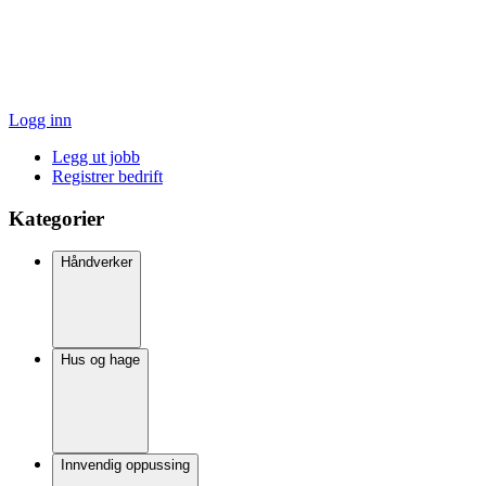
Logg inn
Legg ut jobb
Registrer bedrift
Kategorier
Håndverker
Hus og hage
Innvendig oppussing