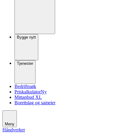
Bygge nytt
Tjenester
Bedriftssøk
Priskalkulator
Ny
Mittanbud XL
Borettslag og sameier
Meny
Håndverker