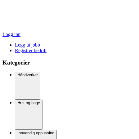
Logg inn
Legg ut jobb
Registrer bedrift
Kategorier
Håndverker
Hus og hage
Innvendig oppussing