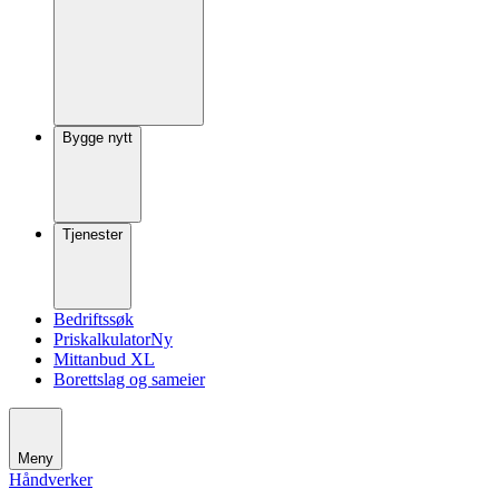
Bygge nytt
Tjenester
Bedriftssøk
Priskalkulator
Ny
Mittanbud XL
Borettslag og sameier
Meny
Håndverker