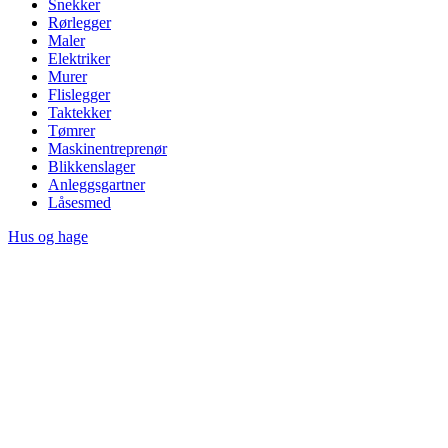
Snekker
Rørlegger
Maler
Elektriker
Murer
Flislegger
Taktekker
Tømrer
Maskinentreprenør
Blikkenslager
Anleggsgartner
Låsesmed
Hus og hage