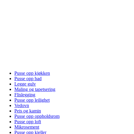
Pusse opp kjøkken
Pusse opp bad
Legge gulv
Maling og tapetsering
Flislegging
Pusse opp leilighet
Vedovn
Peis og kamin
Pusse opp oppholdsrom
Pusse opp loft
Mikrosement
Pusse opp kjeller