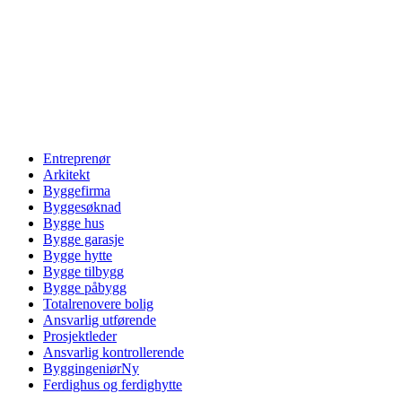
Entreprenør
Arkitekt
Byggefirma
Byggesøknad
Bygge hus
Bygge garasje
Bygge hytte
Bygge tilbygg
Bygge påbygg
Totalrenovere bolig
Ansvarlig utførende
Prosjektleder
Ansvarlig kontrollerende
Byggingeniør
Ny
Ferdighus og ferdighytte