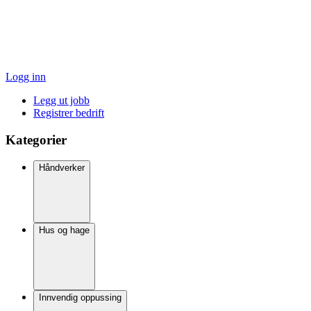
Logg inn
Legg ut jobb
Registrer bedrift
Kategorier
Håndverker
Hus og hage
Innvendig oppussing