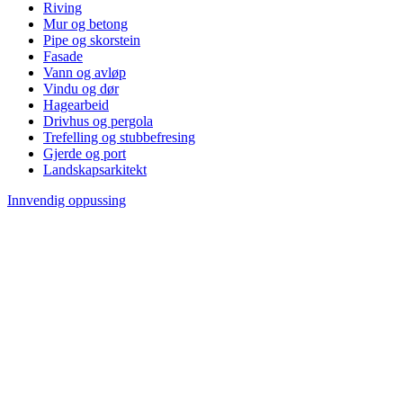
Riving
Mur og betong
Pipe og skorstein
Fasade
Vann og avløp
Vindu og dør
Hagearbeid
Drivhus og pergola
Trefelling og stubbefresing
Gjerde og port
Landskapsarkitekt
Innvendig oppussing