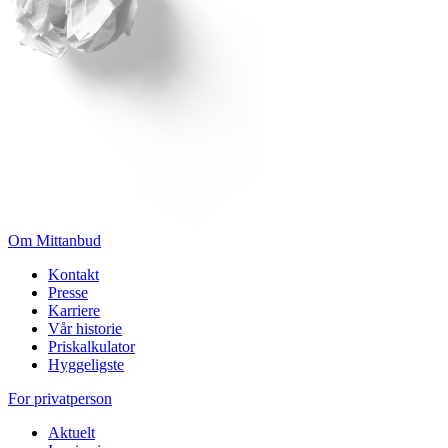
Om Mittanbud
Kontakt
Presse
Karriere
Vår historie
Priskalkulator
Hyggeligste
For privatperson
Aktuelt