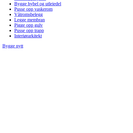
Bygge hybel og utleiedel
Pusse opp vaskerom
Våtromsbelegg
Legge membran
Pigge opp gulv
Pusse opp trapp
Interiørarkitekt
Bygge nytt