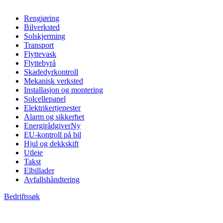
Rengjøring
Bilverksted
Solskjerming
Transport
Flyttevask
Flyttebyrå
Skadedyrkontroll
Mekanisk verksted
Installasjon og montering
Solcellepanel
Elektrikertjenester
Alarm og sikkerhet
Energirådgiver
Ny
EU-kontroll på bil
Hjul og dekkskift
Utleie
Takst
Elbillader
Avfallshåndtering
Bedriftssøk